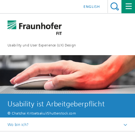
ENGLISH
Usability und User Experience (UX) Design
Usability ist Arbeitgeberpflicht
© Chatchai Kritsetsakul/Shutterstock.com
Wo bin ich?